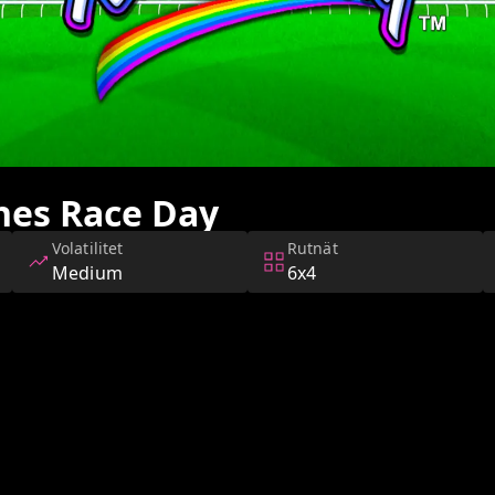
hes Race Day
Volatilitet
Rutnät
Medium
6x4