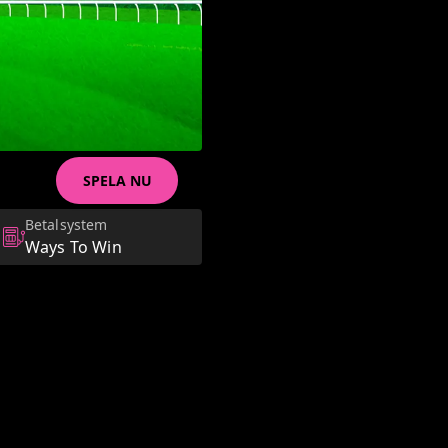
SPELA NU
Betalsystem
Ways To Win