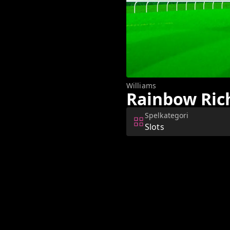
Williams
Rainbow Ric
Spelkategori
Slots