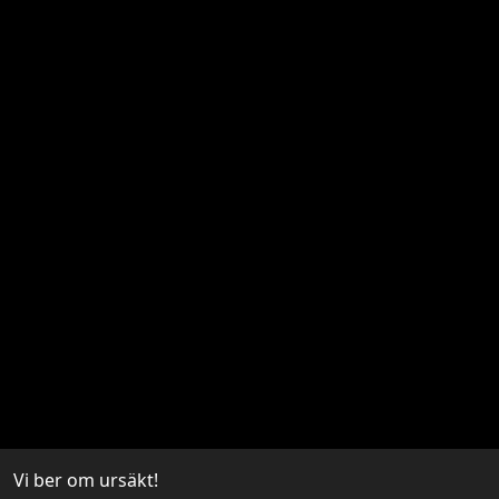
Vi ber om ursäkt!