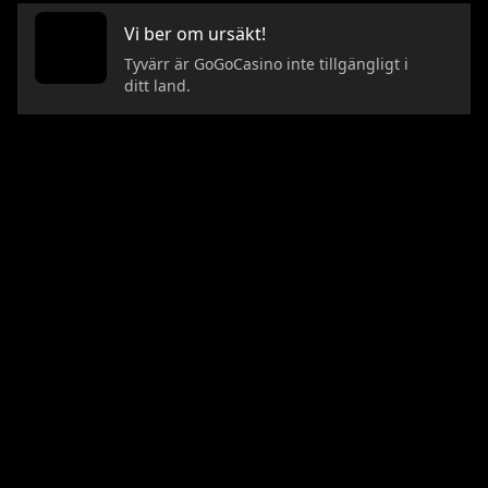
Vi ber om ursäkt!
Tyvärr är GoGoCasino inte tillgängligt i
ditt land.
CASINO
LIVE CASINO
Populära slots
Nyheter
Nya slots
Populärast
Exklusiv Jackpot
Exclusive
Jackpotspel
Roulette
Slots
Blackjack