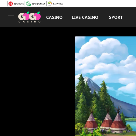
CASINO
LIVE CASINO
SPORT