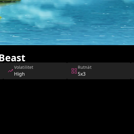
 Beast
Volatilitet
Rutnät
High
5x3