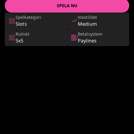
SPELA NU
Spelkategori
Volatilitet
Slots
Medium
Rutnät
Betalsystem
5x5
Paylines