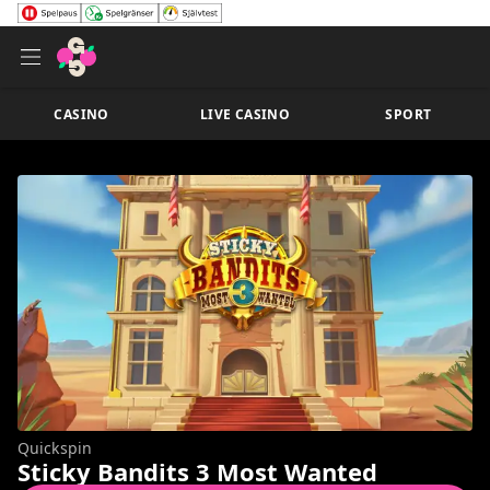
CASINO
LIVE CASINO
SPORT
Quickspin
Sticky Bandits 3 Most Wanted