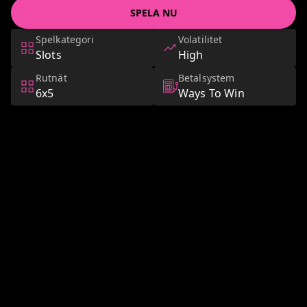
SPELA NU
Spelkategori
Volatilitet
Slots
High
Rutnät
Betalsystem
6x5
Ways To Win