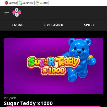
CASINO
LIVE CASINO
SPORT
Playson
Sugar Teddy x1000