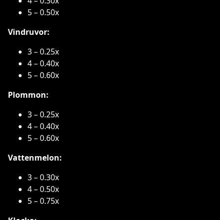
4 – 0.30x
5 – 0.50x
Vindruvor:
3 – 0.25x
4 – 0.40x
5 – 0.60x
Plommon:
3 – 0.25x
4 – 0.40x
5 – 0.60x
Vattenmelon:
3 – 0.30x
4 – 0.50x
5 – 0.75x