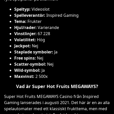
Speltyp:
Videoslot
Spelleverantör:
Inspired Gaming
Tema:
Frukter
Hjul/rader:
Varierande
Vinstlinjer:
67 228
Volatilitet:
Hög
Jackpot:
Nej
Staplade symboler:
Ja
Free spins:
Nej
Scatter-symbol:
Nej
Wild-symbol:
Ja
Maxvinst:
2 500x
Vad är Super Hot Fruits MEGAWAYS?
Super Hot Fruits MEGAWAYS Casino från Inspired
Gaming lanserades i augusti 2021. Det här är en av alla
spelautomater med ett klassiskt frukttema, men med