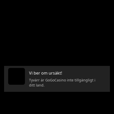
Vi ber om ursäkt!
Tyvärr är GoGoCasino inte tillgängligt i
ditt land.