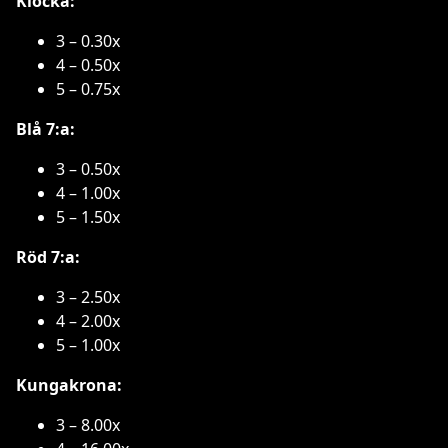
Klocka:
3 – 0.30x
4 – 0.50x
5 – 0.75x
Blå 7:a:
3 – 0.50x
4 – 1.00x
5 – 1.50x
Röd 7:a:
3 – 2.50x
4 – 2.00x
5 – 1.00x
Kungakrona:
3 – 8.00x