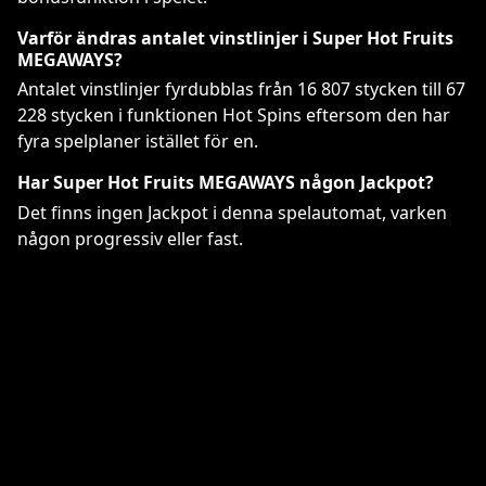
Varför ändras antalet vinstlinjer i Super Hot Fruits
MEGAWAYS?
Antalet vinstlinjer fyrdubblas från 16 807 stycken till 67
228 stycken i funktionen Hot Spins eftersom den har
fyra spelplaner istället för en.
Har Super Hot Fruits MEGAWAYS någon Jackpot?
Det finns ingen Jackpot i denna spelautomat, varken
någon progressiv eller fast.