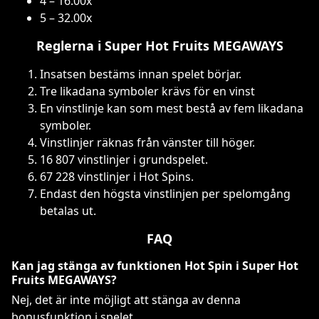
4 – 16.00x
5 – 32.00x
Reglerna i Super Hot Fruits MEGAWAYS
Insatsen bestäms innan spelet börjar.
Tre likadana symboler krävs för en vinst
En vinstlinje kan som mest bestå av fem likadana
symboler.
Vinstlinjer räknas från vänster till höger.
16 807 vinstlinjer i grundspelet.
67 228 vinstlinjer i Hot Spins.
Endast den högsta vinstlinjen per spelomgång
betalas ut.
FAQ
Kan jag stänga av funktionen Hot Spin i Super Hot
Fruits MEGAWAYS?
Nej, det är inte möjligt att stänga av denna
bonusfunktion i spelet.