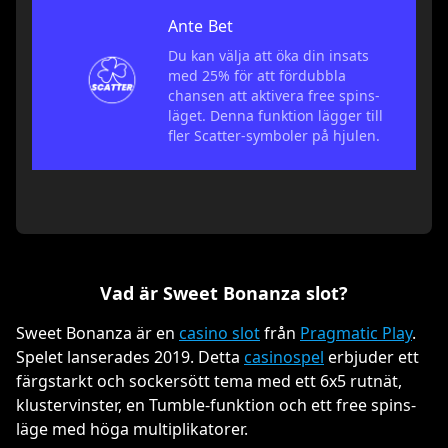
Ante Bet
Du kan välja att öka din insats
med 25% för att fördubbla
chansen att aktivera free spins-
läget. Denna funktion lägger till
fler Scatter-symboler på hjulen.
Vad är Sweet Bonanza slot?
Sweet Bonanza är en
casino slot
från
Pragmatic Play
.
Spelet lanserades 2019. Detta
casinospel
erbjuder ett
färgstarkt och sockersött tema med ett 6x5 rutnät,
klustervinster, en Tumble-funktion och ett free spins-
läge med höga multiplikatorer.