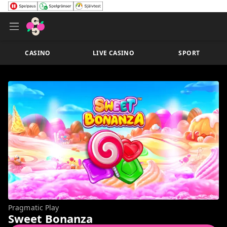
CASINO
LIVE CASINO
SPORT
Pragmatic Play
Sweet Bonanza