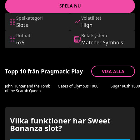
SPELA NU
Spelkategori
Volatilitet
Slots
High
Rutnät
Betalsystem
6x5
Matcher Symbols
Topp 10 från Pragmatic Play
VISA ALLA
John Hunter and the Tomb
Gates of Olympus 1000
Sugar Rush 1000
of the Scarab Queen
Vilka funktioner har Sweet
Bonanza slot?