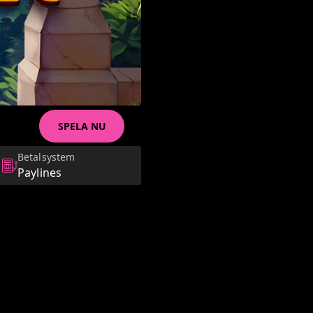
SPELA NU
Betalsystem
Paylines