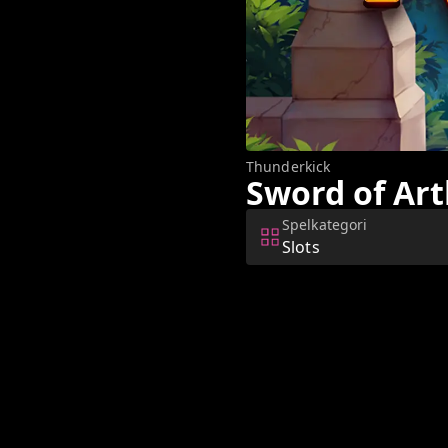
Thunderkick
Sword of Ar
Spelkategori
Slots