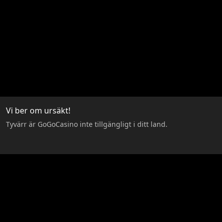
Vi ber om ursäkt!
Tyvärr är GoGoCasino inte tillgängligt i ditt land.