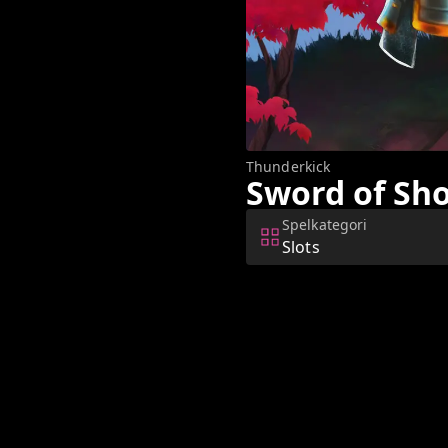
Thunderkick
Sword of Sh
Spelkategori
Slots