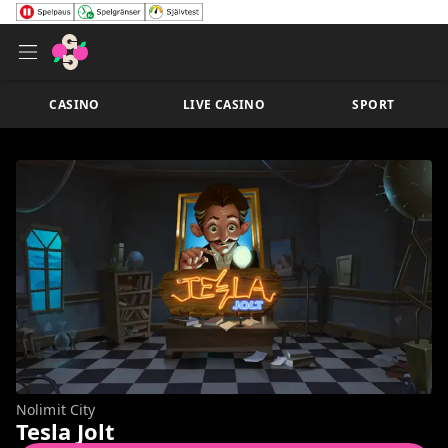
CASINO
LIVE CASINO
SPORT
Nolimit City
Tesla Jolt