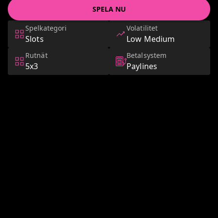
SPELA NU
Spelkategori
Volatilitet
Slots
Low Medium
Rutnät
Betalsystem
5x3
Paylines