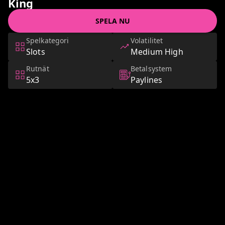
King
SPELA NU
Spelkategori
Volatilitet
Slots
Medium High
Rutnät
Betalsystem
5x3
Paylines