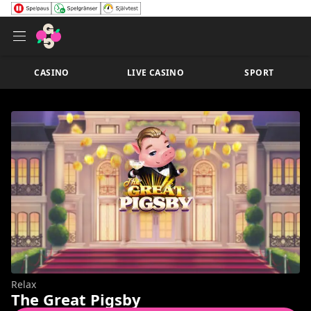
CASINO
LIVE CASINO
SPORT
Relax
The Great Pigsby