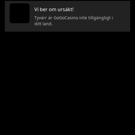
Vi ber om ursäkt!
Tyvärr är GoGoCasino inte tillgängligt i
ditt land.
CASINO
LIVE CASINO
Populära slots
Nyheter
Nya slots
Populärast
Exklusiv Jackpot
Exclusive
Jackpotspel
Roulette
Slots
Blackjack