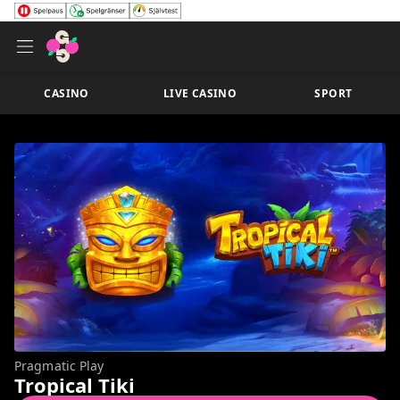
CASINO
LIVE CASINO
SPORT
Pragmatic Play
Tropical Tiki