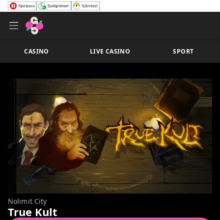
CASINO
LIVE CASINO
SPORT
Nolimit City
True Kult