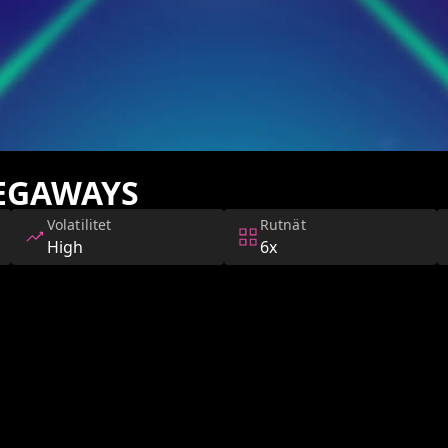
MEGAWAYS
Volatilitet
Rutnät
High
6x