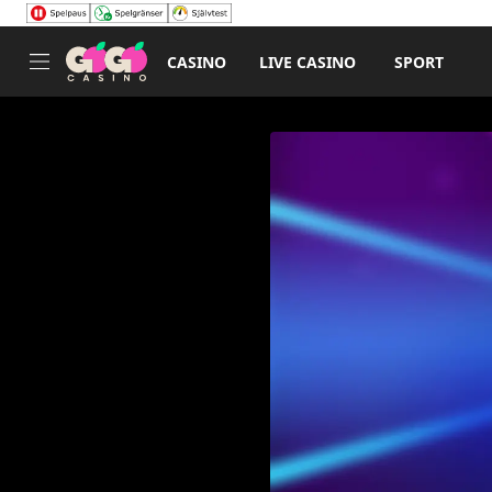
CASINO
LIVE CASINO
SPORT