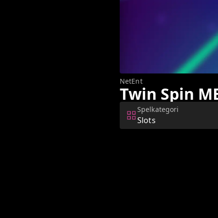
NetEnt
Twin Spin 
Spelkategori
Slots