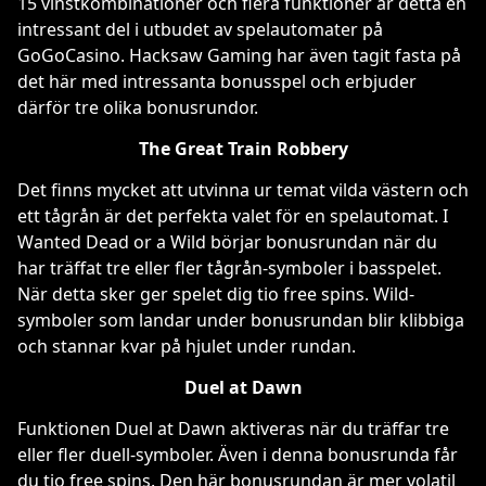
15 vinstkombinationer och flera funktioner är detta en
intressant del i utbudet av spelautomater på
GoGoCasino. Hacksaw Gaming har även tagit fasta på
det här med intressanta bonusspel och erbjuder
därför tre olika bonusrundor.
The Great Train Robbery
Det finns mycket att utvinna ur temat vilda västern och
ett tågrån är det perfekta valet för en spelautomat. I
Wanted Dead or a Wild börjar bonusrundan när du
har träffat tre eller fler tågrån-symboler i basspelet.
När detta sker ger spelet dig tio free spins. Wild-
symboler som landar under bonusrundan blir klibbiga
och stannar kvar på hjulet under rundan.
Duel at Dawn
Funktionen Duel at Dawn aktiveras när du träffar tre
eller fler duell-symboler. Även i denna bonusrunda får
du tio free spins. Den här bonusrundan är mer volatil