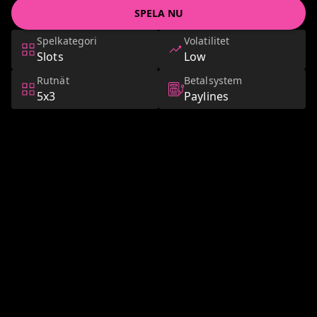
SPELA NU
Spelkategori
Volatilitet
Slots
Low
Rutnät
Betalsystem
5x3
Paylines