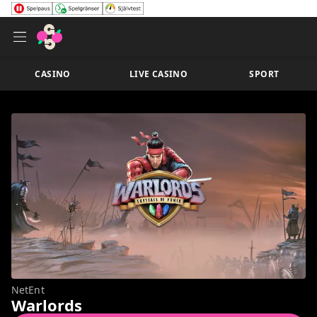
CASINO
LIVE CASINO
SPORT
NetEnt
Warlords