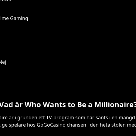
Time Gaming
Nej
Vad är Who Wants to Be a Millionaire
aire är i grunden ett TV-program som har sänts i en mängd 
att ge spelare hos GoGoCasino chansen i den heta stolen me