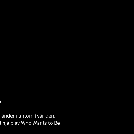
?
länder runtom i världen.
d hjälp av Who Wants to Be