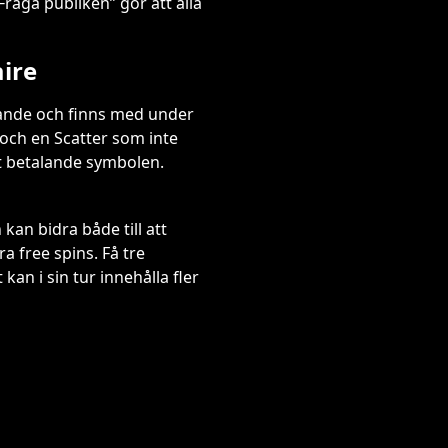
Fråga publiken” gör att alla
ire
alande och finns med under
 och en Scatter som inte
st betalande symbolen.
an bidra både till att
a free spins. Få tre
 kan i sin tur innehålla fler