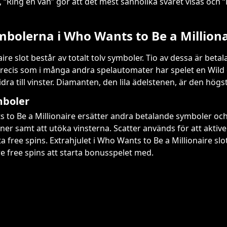
, “Ring en vän” gör att det mest sannolika svaret visas och “
mbolerna i Who Wants to Be a Milliona
ire slot består av totalt tolv symboler. Tio av dessa är bet
Precis som i många andra spelautomater har spelet en Wild
dra till vinster. Diamanten, den lila ädelstenen, är den hög
mboler
to Be a Millionaire ersätter andra betalande symboler och k
er samt att utöka vinsterna. Scatter används för att aktiver
ta free spins. Extrahjulet i Who Wants to Be a Millionaire slot
re free spins att starta bonusspelet med.