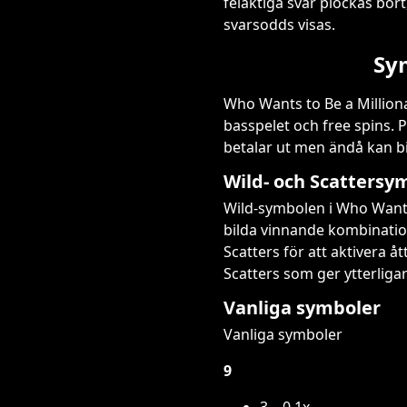
felaktiga svar plockas bort
svarsodds visas.
Sy
Who Wants to Be a Milliona
basspelet och free spins. 
betalar ut men ändå kan bi
Wild- och Scattersy
Wild-symbolen i Who Wants 
bilda vinnande kombination
Scatters för att aktivera åt
Scatters som ger ytterliga
Vanliga symboler
Vanliga symboler
9