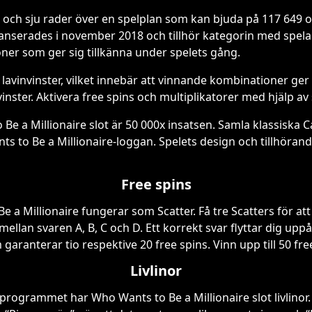
 och sju rader över en spelplan som kan bjuda på 117 649 o
o lanserades i november 2018 och tillhör kategorin med spe
ioner som ger sig tillkänna under spelets gång.
 lavinvinster, vilket innebär att vinnande kombinationer ge
 vinster. Aktivera free spins och multiplikatorer med hjälp av
Be a Millionaire slot är 50 000x insatsen. Samla klassiska 
 to Be a Millionaire-loggan. Spelets design och tillhörand
Free spins
a Millionaire fungerar som Scatter. Få tre Scatters för att 
 mellan svaren A, B, C och D. Ett korrekt svar flyttar dig upp
garanterar tio respektive 20 free spins. Vinn upp till 50 fre
Livlinor
-programmet har Who Wants to Be a Millionaire slot livlinor. 