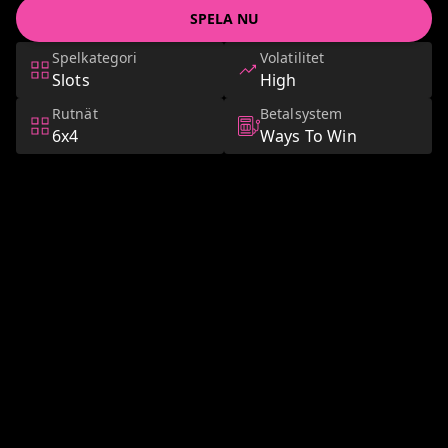
SPELA NU
Spelkategori
Volatilitet
Slots
High
Rutnät
Betalsystem
6x4
Ways To Win