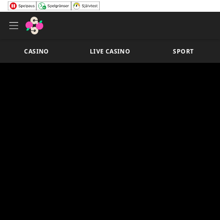
CASINO
LIVE CASINO
SPORT