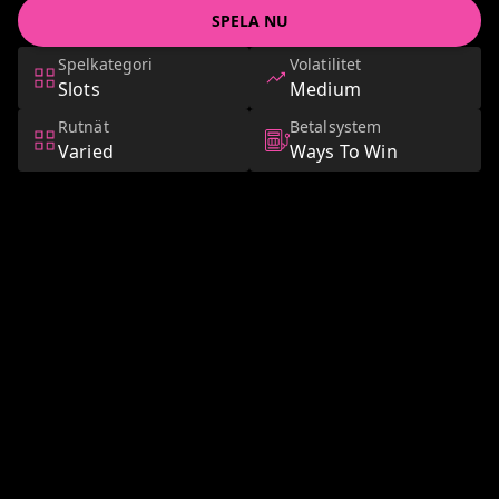
SPELA NU
Spelkategori
Volatilitet
Slots
Medium
Rutnät
Betalsystem
Varied
Ways To Win