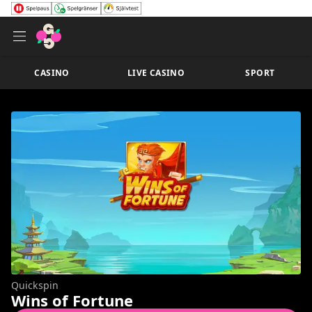
CASINO
LIVE CASINO
SPORT
Quickspin
Wins of Fortune