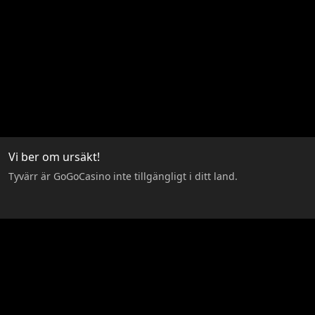
Vi ber om ursäkt!
Tyvärr är GoGoCasino inte tillgängligt i ditt land.