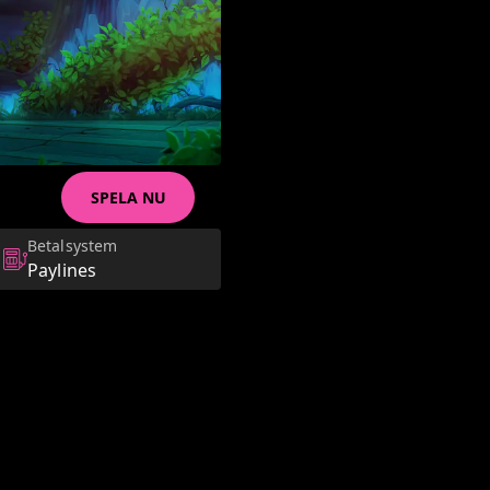
SPELA NU
Betalsystem
Paylines