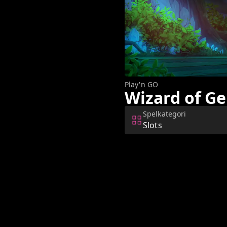
Play'n GO
Wizard of G
Spelkategori
Slots