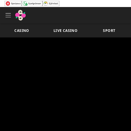
CASINO
LIVE CASINO
SPORT