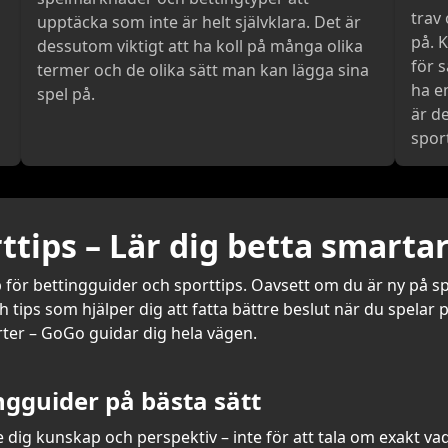
trav
upptäcka som inte är helt självklara. Det är
på. 
dessutom viktigt att ha koll på många olika
för s
termer och de olika sätt man kan lägga sina
ha e
spel på.
är de
spor
ttips – Lär dig betta smart
r bettingguider och sporttips. Oavsett om du är ny på spor
h tips som hjälper dig att fatta bättre beslut när du spelar
orter – GoGo guidar dig hela vägen.
ngguider på bästa sätt
 dig kunskap och perspektiv – inte för att tala om exakt vad 