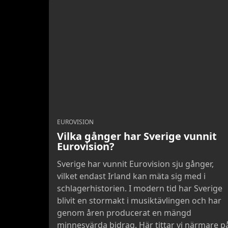
EUROVISION
Vilka gånger har Sverige vunnit
Eurovision?
Sverige har vunnit Eurovision sju gånger,
vilket endast Irland kan mäta sig med i
schlagerhistorien. I modern tid har Sverige
blivit en stormakt i musiktävlingen och har
genom åren producerat en mängd
minnesvärda bidrag. Här tittar vi närmare p