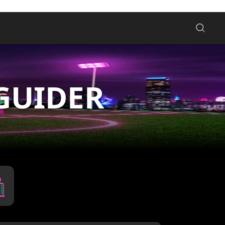
GUIDER