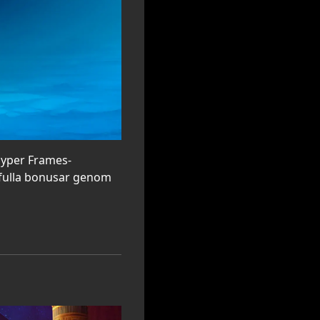
Hyper Frames-
tfulla bonusar genom