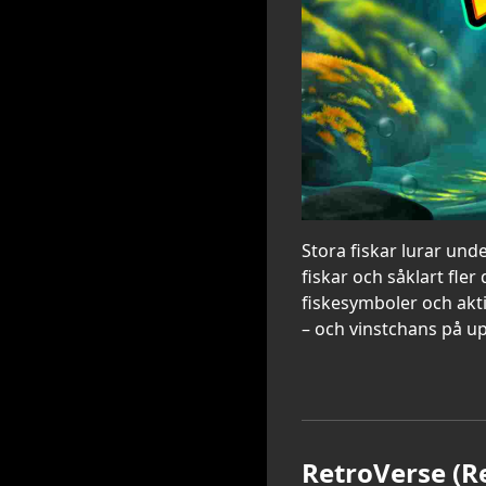
Stora fiskar lurar und
fiskar och såklart fl
fiskesymboler och akti
– och vinstchans på upp
RetroVerse (R