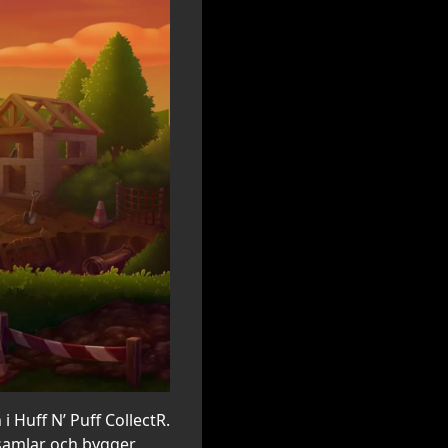
 Huff N’ Puff CollectR.
u samlar och bygger