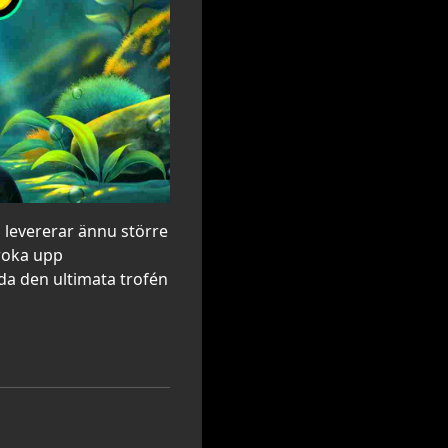
n levererar ännu större
Kroka upp
nda den ultimata trofén