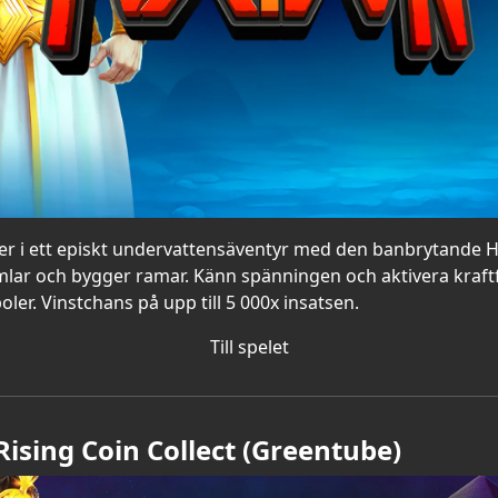
ner i ett episkt undervattensäventyr med den banbrytande 
mlar och bygger ramar. Känn spänningen och aktivera kraf
ler. Vinstchans på upp till 5 000x insatsen.
Till spelet
ising Coin Collect (Greentube)