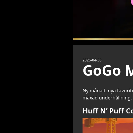
2026-04-30
GoGo M
Ny månad, nya favorit
maxad underhållning. 
Huff N’ Puff C