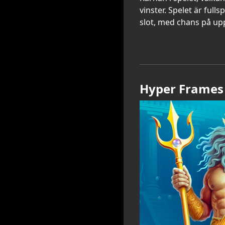
vinster. Spelet är ful
slot, med chans på upp 
Hyper Frames 