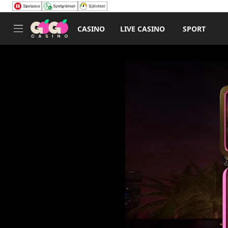
CASINO
LIVE CASINO
SPORT