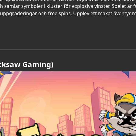
h samlar symboler i kluster för explosiva vinster. Spelet är
ppgraderingar och free spins. Upplev ett maxat äventyr me
acksaw Gaming)