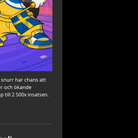
e snurr har chans att
er och ökande
 till 2 500x insatsen.