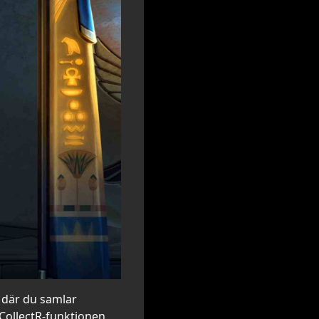
r där du samlar
 CollectR-funktionen