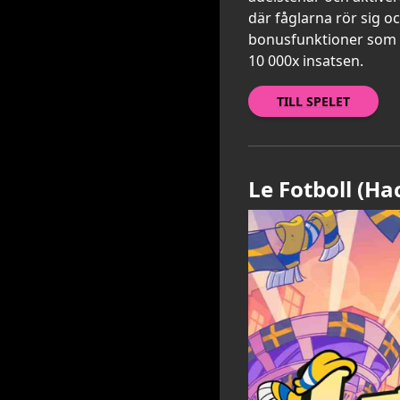
där fåglarna rör sig oc
bonusfunktioner som u
10 000x insatsen.
TILL SPELET
Le Fotboll (H