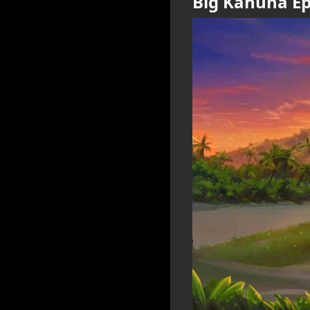
Big Kahuna Ep