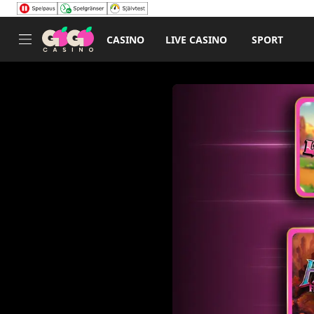
CASINO
LIVE CASINO
SPORT