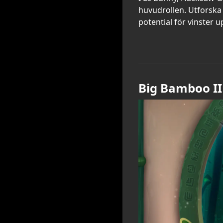
huvudrollen. Utforsk
potential för vinster u
Big Bamboo II