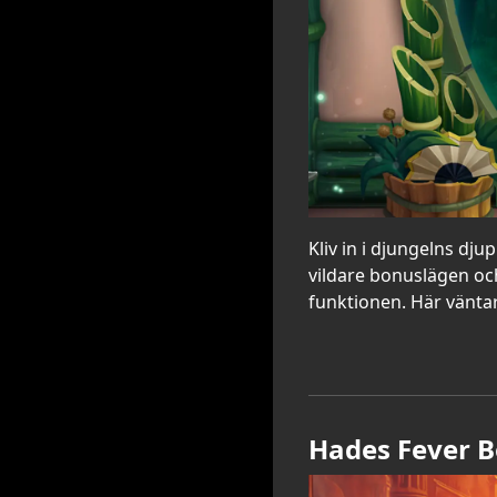
Kliv in i djungelns dj
vildare bonuslägen o
funktionen. Här väntar
Hades Fever B