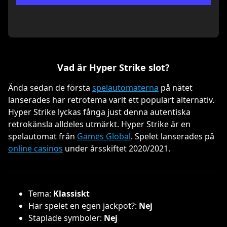
Vad är Hyper Strike slot?
Ända sedan de första
spelautomaterna
på nätet
lanserades har retrotema varit ett populärt alternativ.
Hyper Strike lyckas fånga just denna autentiska
retrokänsla alldeles utmärkt. Hyper Strike är en
spelautomat från
Games Global
. Spelet lanserades på
online casinos
under årsskiftet 2020/2021.
Tema:
Klassiskt
Har spelet en egen jackpot?:
Nej
Staplade symboler:
Nej