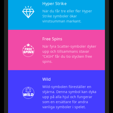
Hyper Strike
När du får tre eller fler Hyper
Strike symboler ökar
vinstsumman markant.
Free Spins
När fyra Scatter-symboler dyker
upp och tillsammans stavar
“CASH” får du tio stycken free
spins.
Wild
Wild-symbolen föreställer en
stjärna. Denna symbol kan dyka
upp på alla hjul och fungerar
som en ersättare för andra
vanliga symboler i spelet.