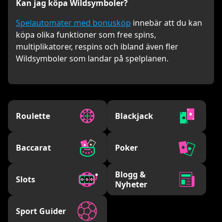
Kan jag köpa Wildsymboler?
Spelautomater med bonusköp
innebär att du kan
köpa olika funktioner som free spins,
multiplikatorer, respins och ibland även fler
Wildsymboler som landar på spelplanen.
Roulette
Blackjack
Baccarat
Poker
Blogg &
Slots
Nyheter
Sport Guider