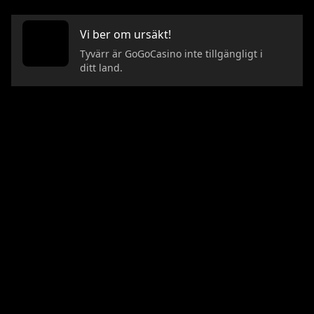
Vi ber om ursäkt!
Tyvärr är GoGoCasino inte tillgängligt i
ditt land.
CASINO
LIVE CASINO
Populära slots
Nyheter
Nya slots
Populärast
Exklusiv Jackpot
Exclusive
Jackpotspel
Roulette