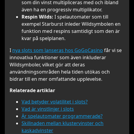
som din vinst multipliceras med och ibland
även ha en progressiv multiplikator.
Respin Wilds:
I spelautomater som till
exempel Starburst inleder Wildsymbolen en
funktion med respins samtidigt som den är
kvar på spelplanen.
I
nya slots som lanseras hos GoGoCasino
får vi se
innovativa funktioner som även inkluderar
Wildsymboler, vilket gör att deras
användningsområden hela tiden utökas och
bidrar till en mer omfattande upplevelse.
Relaterade artiklar
Vad betyder volatilitet i slots?
Vad är vinstlinjer i slots
Är spelautomater programmerade?
Skillnaden mellan klustervinster och
kaskadvinster