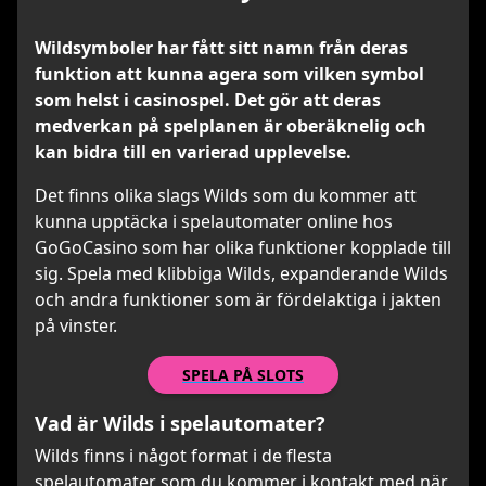
Wildsymboler har fått sitt namn från deras
funktion att kunna agera som vilken symbol
som helst i casinospel. Det gör att deras
medverkan på spelplanen är oberäknelig och
kan bidra till en varierad upplevelse.
Det finns olika slags Wilds som du kommer att
kunna upptäcka i spelautomater online hos
GoGoCasino som har olika funktioner kopplade till
sig. Spela med klibbiga Wilds, expanderande Wilds
och andra funktioner som är fördelaktiga i jakten
på vinster.
SPELA PÅ SLOTS
Vad är Wilds i spelautomater?
Wilds finns i något format i de flesta
spelautomater som du kommer i kontakt med när