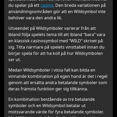
du spelar på ett
casino
. Den breda variationen på
användningsområden gör att en Wildsymbol inte
behöver vara den andra lik.
Utseendet på Wildsymboler varierar från att
ibland följa spelets tema till att ibland “bara” vara
en klassisk casinosymbol med “WILD” skrivet på
sig. Titta närmare på spelets vinsttabell innan du
börjar spela för att ha koll på hur Wildsymbolen
ser ut.
Medan Wildsymboler i vissa fall kan bilda en
vinnande kombination på egen hand är det i regel
genom att ersätta andra betalande symboler som
deras främsta funktion ger sig tillkänna.
En kombination bestående av tre betalande
symboler och en Wildsymbol betalar ut
motsvarande värde för fyra betalande symboler.