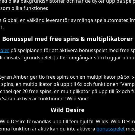
med olika bakgrundshistorier och när de dyker upp på spel
 som olika funktioner.
 Global, en välkänd leverantör av många spelautomater. 
1.
Bonusspel med free spins & multiplikatorer
oler
på spelplanen för att aktivera bonusspelet med free sp
din insats i grundspelet. Ju fler omgångar som triggar bonu
ren Amber ger tio free spins och en multiplikator på 5x. :
pins, en multiplikator på upp till 6x och funktionen “Vampir
el ger 20 free spins, en multiplikator på upp till 5x och fu
Sarah aktiverar funktionen “Wild Vine”
Wild Desire
ild Desire förvandlas upp till fem hjul till Wilds. Wild Des
nna funktion är aktiv kan du inte aktivera
bonusspelet
med 