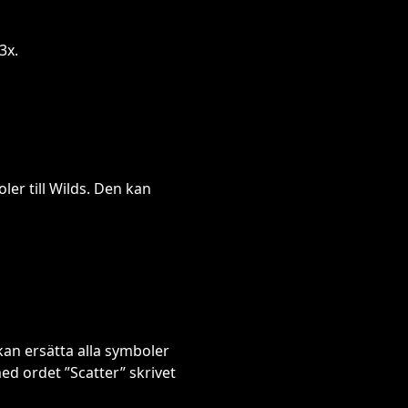
3x.
er till Wilds. Den kan
kan ersätta alla symboler
d ordet ”Scatter” skrivet