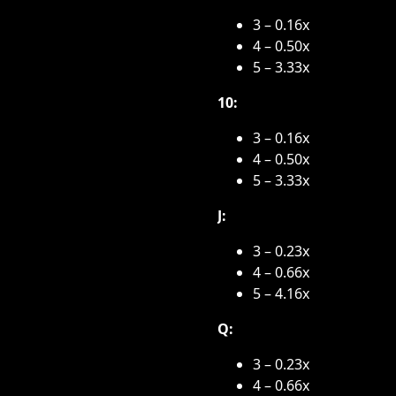
3 – 0.16x
4 – 0.50x
5 – 3.33x
10:
3 – 0.16x
4 – 0.50x
5 – 3.33x
J:
3 – 0.23x
4 – 0.66x
5 – 4.16x
Q:
3 – 0.23x
4 – 0.66x