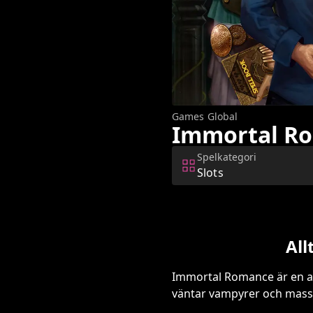
Games Global
Immortal R
Spelkategori
Slots
Al
Immortal Romance är en 
väntar vampyrer och mass