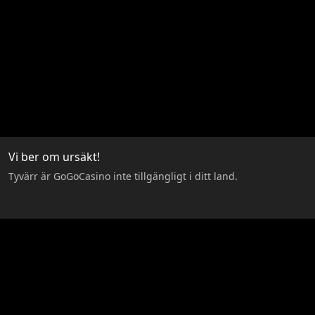
Vi ber om ursäkt!
Tyvärr är GoGoCasino inte tillgängligt i ditt land.