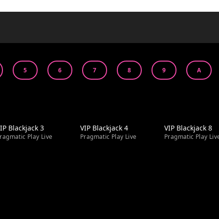
5
6
7
8
9
A
IP Blackjack 3
VIP Blackjack 4
VIP Blackjack 8
ragmatic Play Live
Pragmatic Play Live
Pragmatic Play Liv