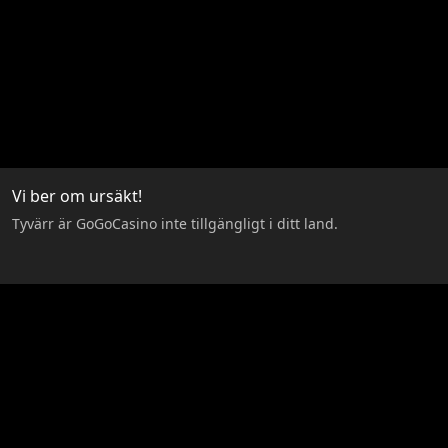
Vi ber om ursäkt!
Tyvärr är GoGoCasino inte tillgängligt i ditt land.