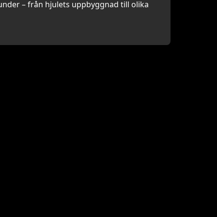
under – från hjulets uppbyggnad till olika