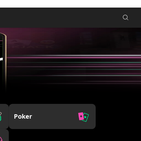
r
Poker