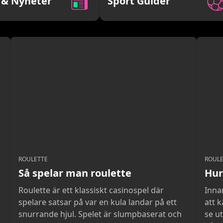
 & Nyheter
Sport Guider
ROULETTE
ROULE
Så spelar man roulette
Hur
Roulette är ett klassiskt casinospel där
Innan
spelare satsar på var en kula landar på ett
att 
snurrande hjul. Spelet är slumpbaserat och
se ut