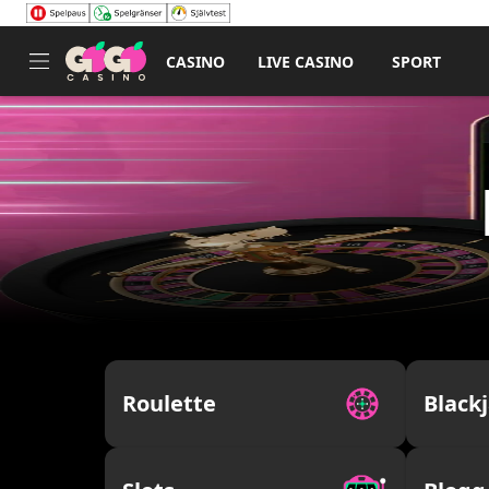
CASINO
LIVE CASINO
SPORT
Roulette
Black