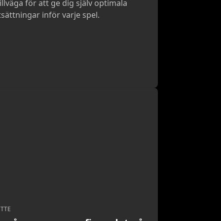
illväga för att ge dig själv optimala
sättningar inför varje spel.
TTE