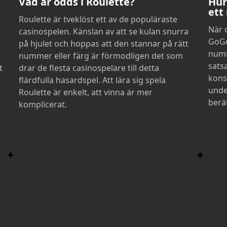
Vad är odds i Roulette?
Hur
ett
Roulette är tveklöst ett av de populäraste
När 
casinospelen. Känslan av att se kulan snurra
GoGo
på hjulet och hoppas att den stannar på rätt
numm
nummer eller färg är förmodligen det som
sats
t
drar de flesta casinospelare till detta
konst
flärdfulla hasardspel. Att lära sig spela
unde
Roulette är enkelt, att vinna är mer
berä
komplicerat.