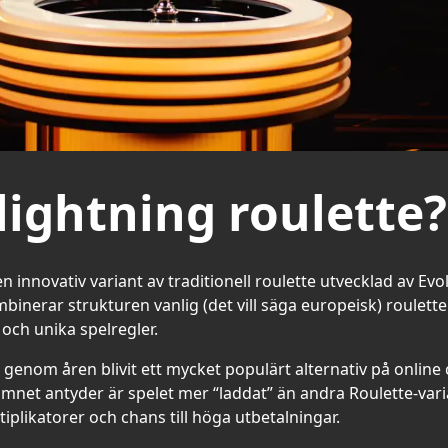
lightning roulette?
en innovativ variant av traditionell roulette utvecklad av Ev
binerar strukturen vanlig (det vill säga europeisk) roulett
och unika spelregler.
 genom åren blivit ett mycket populärt alternativ på online
mnet antyder är spelet mer “laddat” än andra Roulette-varia
iplikatorer och chans till höga utbetalningar.