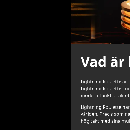
Vad är 
Lightning Roulette är 
Lightning Roulette kom
modern funktionalitet 
Lightning Roulette har
världen. Precis som na
hög takt med sina mult