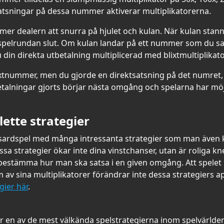
satsningar på dessa nummer aktiverar multiplikatorerna.
mer dealern att snurra på hjulet och kulan. När kulan stanna
pelrundan slut. Om kulan landar på ett nummer som du sa
 din direkta utbetalning multiplicerad med blixtmultiplikat
lixtnummer, men du gjorde en direktsatsning på det numret
betalningar gjorts börjar nästa omgång och spelarna har möj
ette strategier
 hasardspel med många intressanta strategier som man även 
ssa strategier ökar inte dina vinstchanser, utan är roliga kn
bestämma hur man ska satsa i en given omgång. Att spelet h
 av sina multiplikatorer förändrar inte dessa strategiers a
gier här
.
 en av de mest välkända spelstrategierna inom spelvärlden.