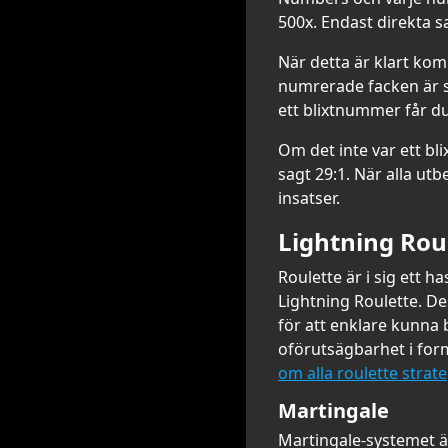
500x. Endast direkta 
När detta är klart kom
numrerade facken är s
ett blixtnummer får du
Om det inte var ett b
sagt 29:1. När alla ut
insatser.
Lightning Roul
Roulette är i sig ett
Lightning Roulette. De
för att enklare kunna 
oförutsägbarhet i form
om alla roulette strate
Martingale
Martingale-systemet är