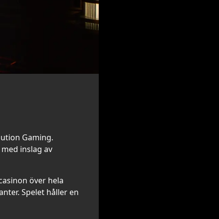
olution Gaming.
e med inslag av
 casinon över hela
nter. Spelet håller en