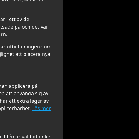
r i ett av de
tsade på och det var
orn.
, är utbetalningen som
lighet att placera nya
kan applicera på
ep att använda sig av
ar ett extra lager av
pplicerbarhet.
Läs mer
 Idén är väldigt enkel