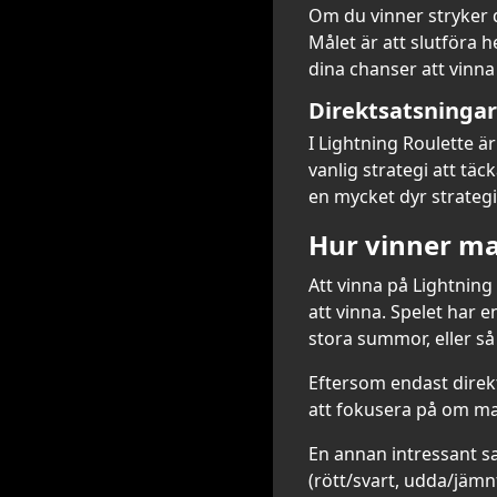
Om du vinner stryker d
Målet är att slutföra h
dina chanser att vinna 
Direktsatsningar
I Lightning Roulette ä
vanlig strategi att tä
en mycket dyr strategi
Hur vinner ma
Att vinna på Lightning
att vinna. Spelet har 
stora summor, eller så
Eftersom endast direk
att fokusera på om man
En annan intressant s
(rött/svart, udda/jäm