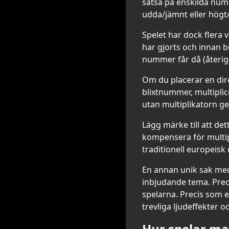
satsa på enskilda num
udda/jämnt eller högt/
Spelet har dock flera vi
har gjorts och innan b
nummer får då (återige
Om du placerar en dir
blixtnummer, multiplic
utan multiplikatorn ge
Lägg märke till att dett
kompensera för multip
traditionell europeisk 
En annan unik sak med 
inbjudande tema. Prec
spelarna. Precis som e
trevliga ljudeffekter 
Hur spelar ma