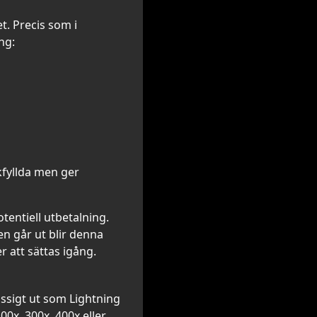
t. Precis som i
ng:
kfyllda men ger
otentiell utbetalning.
n går ut blir denna
r att sättas igång.
ässigt ut som Lightning
0x, 300x, 400x eller