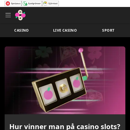
CASINO
LIVE CASINO
SPORT
Hur vinner man på casino slots?