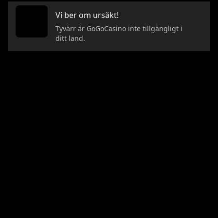
Vi ber om ursäkt!
Tyvärr är GoGoCasino inte tillgängligt i
ditt land.
CASINO
LIVE CASINO
Populära slots
Nyheter
Nya slots
Populärast
Exklusiv Jackpot
Exclusive
Jackpotspel
Roulette
Slots
Blackjack