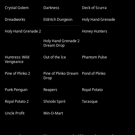
Crystal Golem
Darkness
Deck of Scurra
Dreadworks
Eldritch Dungeon
Holy Hand Grenade
1 701 410 KR
Holy Hand Grenade 2
Honey Hunters
Holy Hand Grenade 2
Dream Drop
Huntress: Wild
Out of the Ice
Phantom Pulse
Vengeance
Pine of Plinko 2
Pine of Plinko Dream
Pond of Plinko
Drop
Punk Penguin
Reapers
Royal Potato
Royal Potato 2
Shinobi Spirit
Tarasque
Uncle Profit
Win-O-Mart