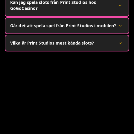
Kan jag spela slots från Print Studios hos
GoGoCasino?
Går det att spela spel från Print Studios i mobilen?
Vilka är Print Studios mest kända slots?