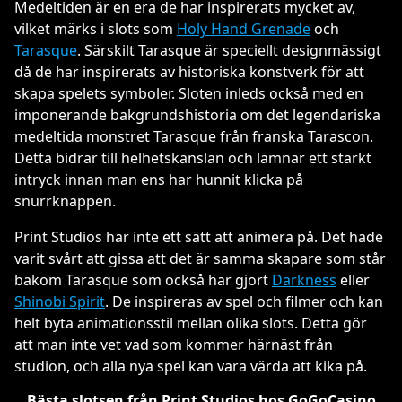
Medeltiden är en era de har inspirerats mycket av,
vilket märks i slots som
Holy Hand Grenade
och
Tarasque
. Särskilt Tarasque är speciellt designmässigt
då de har inspirerats av historiska konstverk för att
skapa spelets symboler. Sloten inleds också med en
imponerande bakgrundshistoria om det legendariska
medeltida monstret Tarasque från franska Tarascon.
Detta bidrar till helhetskänslan och lämnar ett starkt
intryck innan man ens har hunnit klicka på
snurrknappen.
Print Studios har inte ett sätt att animera på. Det hade
varit svårt att gissa att det är samma skapare som står
bakom Tarasque som också har gjort
Darkness
eller
Shinobi Spirit
. De inspireras av spel och filmer och kan
helt byta animationsstil mellan olika slots. Detta gör
att man inte vet vad som kommer härnäst från
studion, och alla nya spel kan vara värda att kika på.
Bästa slotsen från Print Studios hos GoGoCasino