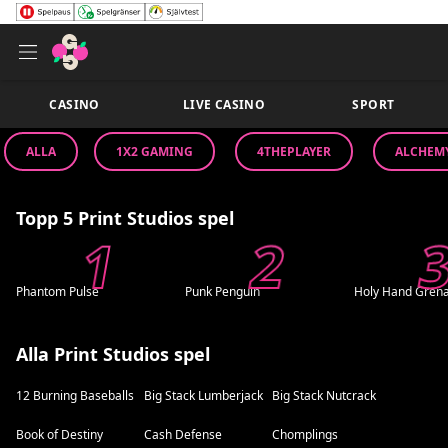
CASINO
LIVE CASINO
SPORT
ALLA
1X2 GAMING
4THEPLAYER
ALCHEM
Topp 5 Print Studios spel
1
2
Phantom Pulse
Punk Penguin
Holy Hand Gren
Alla Print Studios spel
12 Burning Baseballs
Big Stack Lumberjack
Big Stack Nutcrack
Book of Destiny
Cash Defense
Chomplings