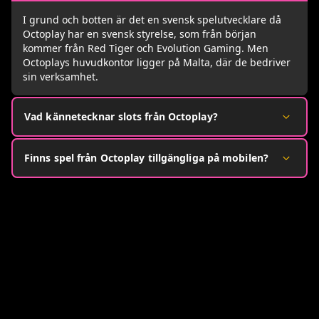
I grund och botten är det en svensk spelutvecklare då
Octoplay har en svensk styrelse, som från början
kommer från Red Tiger och Evolution Gaming. Men
Octoplays huvudkontor ligger på Malta, där de bedriver
sin verksamhet.
Vad kännetecknar slots från Octoplay?
Finns spel från Octoplay tillgängliga på mobilen?