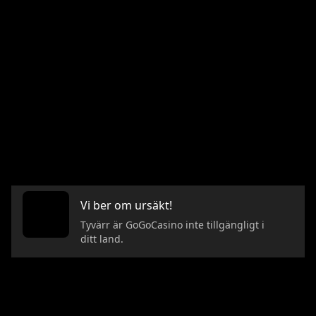
Vi ber om ursäkt!
Tyvärr är GoGoCasino inte tillgängligt i
ditt land.