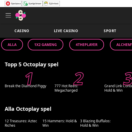
CASINO
LIVE CASINO
SPORT
ALLA
1X2 GAMING
4THEPLAYER
ALCHEM
Topp 5 Octoplay spel
1
2
Break the Diamond Piggy
777 Hot Reels:
Grand Link Conti
Megacharged
Hold & Win
Alla Octoplay spel
12 Treasures: Aztec
15 Hammers: Hold &
3 Blazing Buffalos:
Riches
Win
Hold & Win