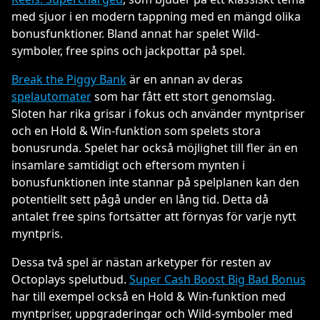
med sjuor i en modern tappning med en mängd olika
bonusfunktioner. Bland annat har spelet Wild-
symboler, free spins och jackpottar på spel.
Break the Piggy Bank
är en annan av deras
spelautomater
som har fått ett stort genomslag.
Sloten har rika grisar i fokus och använder myntpriser
och en Hold & Win-funktion som spelets stora
bonusrunda. Spelet har också möjlighet till fler än en
insamlare samtidigt och eftersom mynten i
bonusfunktionen inte stannar på spelplanen kan den
potentiellt sett pågå under en lång tid. Detta då
antalet free spins fortsätter att förnyas för varje nytt
myntpris.
Dessa två spel är nästan arketyper för resten av
Octoplays spelutbud.
Super Cash Boost Big Bad Bonus
har till exempel också en Hold & Win-funktion med
myntpriser, uppgraderingar och Wild-symboler med