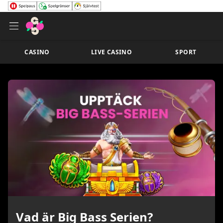
CASINO
LIVE CASINO
SPORT
Vad är Big Bass Serien?