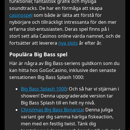
funktioner, fantastisk grafik och mysiga
soundtracks. De har en förmåga att skapa
casinospel
som både är lätta att förstå för
nybörjare och tillräckligt intressanta för den mer
erfarna slot-entusiasten. Deras spel finns på i
stort sett alla Casinos online värda namnet, och de
fortsätter att leverera
nya slots
år efter år.
Populära Big Bass spel
Här är några av Big Bass-seriens guldkorn som du
kan hitta hos GoGoCasino, inklusive den senaste
sensationen Big Bass Splash 1000:
Big Bass Splash 1000
: Och så har vi stjärnan i
showen! Denna uppgraderade version tar
Big Bass Splash till en helt ny nivå.
Christmas Big Bass Bonanza
: Denna juliga
variant ger dig samma härliga fiskeaction,
men med en festlig twist. Tänk dig