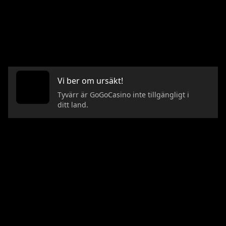
Vi ber om ursäkt!
Tyvärr är GoGoCasino inte tillgängligt i
ditt land.
CASINO
LIVE CASINO